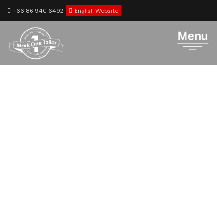
+66 86 940 6492
English Website
150 Kaschmir und
Wolle von Carlos
Barbera 1