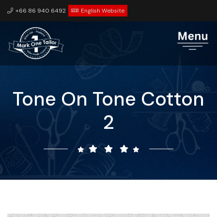
+66 86 940 6492
English Website
Tone On Tone Cotton
2